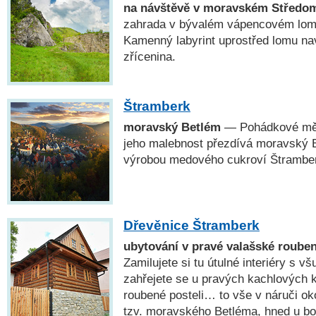
na návštěvě v moravském Středo
zahrada v bývalém vápencovém lomu
Kamenný labyrint uprostřed lomu na
zřícenina.
Štramberk
moravský Betlém
— Pohádkové měs
jeho malebnost přezdívá moravský B
výrobou medového cukroví Štramber
Dřevěnice Štramberk
ubytování v pravé valašské roube
Zamilujete si tu útulné interiéry s 
zahřejete se u pravých kachlových 
roubené posteli… to vše v náruči ok
tzv. moravského Betléma, hned u bo