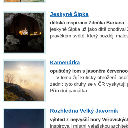
Jeskyně Šipka
dětská inspirace Zdeňka Buriana
—
jeskyně Šipka už jako dítě chodíval 
pravěkém světě, který později malov
Kamenárka
opuštěný lom s jasoněm červenoo
— V lomu žijí kriticky ohrožení jaso
zední; tyto druhy se v ČR vyskytují
Přírodní památka.
Rozhledna Velký Javorník
výhled z nejvyšší hory Veřovickýc
inspirovali místní valašskou archite