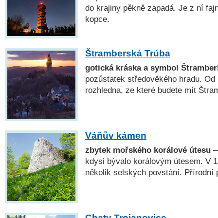
do krajiny pěkně zapadá. Je z ní fa
kopce.
Štramberská Trúba
gotická kráska a symbol Štramber
pozůstatek středověkého hradu. Od r
rozhledna, ze které budete mít Štram
Váňův kámen
zbytek mořského korálové útesu
—
kdysi bývalo korálovým útesem. V 17
několik selských povstání. Přírodní
Chaty Trojanovice