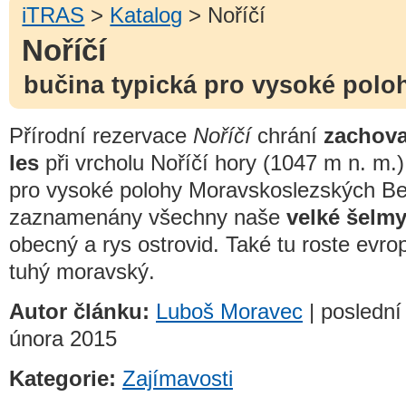
iTRAS
>
Katalog
> Noříčí
Noříčí
bučina typická pro vysoké polo
Přírodní rezervace
Noříčí
chrání
zachova
les
při vrcholu Noříčí hory (1047 m n. m.)
pro vysoké polohy Moravskoslezských Be
zaznamenány všechny naše
velké šelmy
obecný a rys ostrovid. Také tu roste ev
tuhý moravský.
Autor článku:
Luboš Moravec
| poslední
února 2015
Kategorie:
Zajímavosti