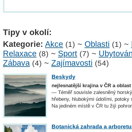
Tipy v okolí:
Kategorie:
Akce
~
Oblasti
~
(1)
(1)
Relaxace
~
Sport
~
Ubytován
(8)
(7)
Zábava
~
Zajímavosti
(4)
(54)
Beskydy
nejlesnatější krajina v ČR a oblas
— Téměř souvisle zalesněný horský
hřebeny, hlubokými údolími, potoky
Na jediném místě v ČR tu žijí pohro
Botanická zahrada a arboret