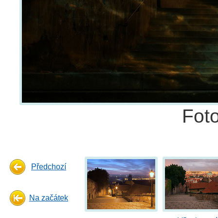
Fot
Předchozí
Na začátek