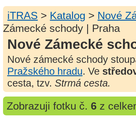
iTRAS
>
Katalog
>
Nové Z
Zámecké schody | Praha
Nové Zámecké scho
Nové zámecké schody stoup
Pražského hradu
. Ve
středo
cesta, tzv.
Strmá cesta.
Zobrazuji
fotku č.
6
z celk