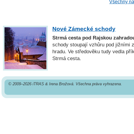
Všechny ná
Nové Zámecké schody
Strmá cesta pod Rajskou zahrado
schody stoupají vzhůru pod jižními
hradu. Ve středověku tudy vedla přík
Strmá cesta.
© 2009–2026 iTRAS & Irena Brožová. Všechna práva vyhrazena.