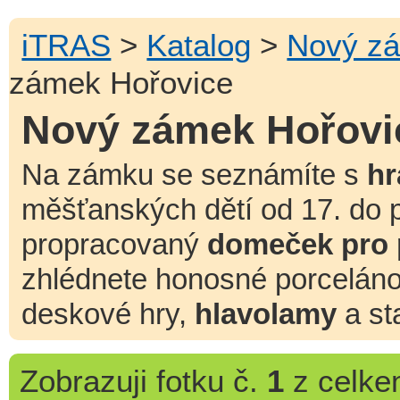
iTRAS
>
Katalog
>
Nový zá
zámek Hořovice
Nový zámek Hořovi
Na zámku se seznámíte s
hr
měšťanských dětí od 17. do po
propracovaný
domeček pro
zhlédnete honosné porcelán
deskové hry,
hlavolamy
a st
Zobrazuji
fotku č.
1
z celk