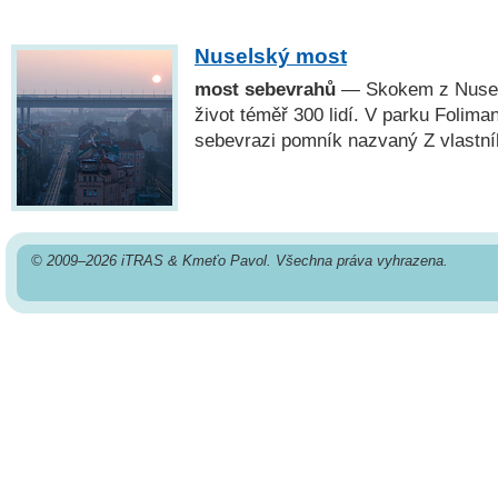
Nuselský most
most sebevrahů
— Skokem z Nusel
život téměř 300 lidí. V parku Folima
sebevrazi pomník nazvaný Z vlastní
© 2009–2026 iTRAS & Kmeťo Pavol. Všechna práva vyhrazena.