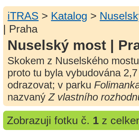
iTRAS
>
Katalog
>
Nuselsk
| Praha
Nuselský most | Pr
Skokem z Nuselského most
proto tu byla vybudována 2,
odrazovat; v parku
Folimank
nazvaný
Z vlastního rozhodnu
Zobrazuji
fotku č.
1
z celk