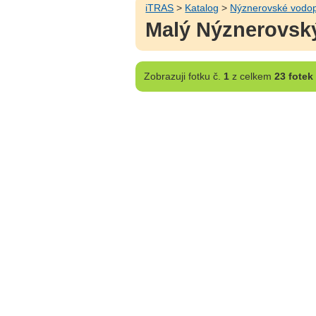
iTRAS
>
Katalog
>
Nýznerovské vodo
Malý Nýznerovsk
Zobrazuji
fotku č.
1
z celkem
23 fotek