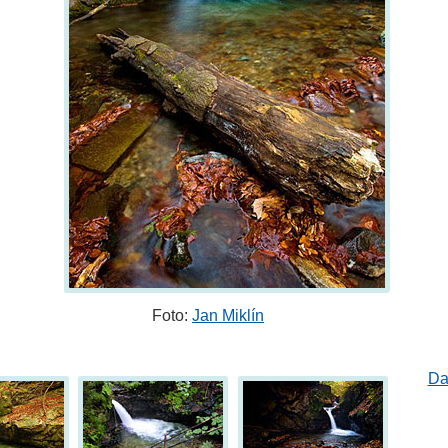
Foto:
Jan Miklín
Da