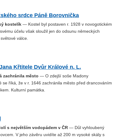
žského srdce Páně Borovnička
ý kostelík
— Kostel byl postaven r. 1928 v novogotickém
 svému účelu však sloužil jen do odsunu německých
 světové válce.
 Jana Křtitele Dvůr Králové n. L.
á zachránila město
— O zdejší soše Madony
é se říká, že v r. 1646 zachránila město před drancováním
kem. Kulturní památka.
l
olí s největším vodopádem v ČR
— Důl vyhloubený
ovcem. V jeho závěru uvidíte až 200 m vysoké skály s