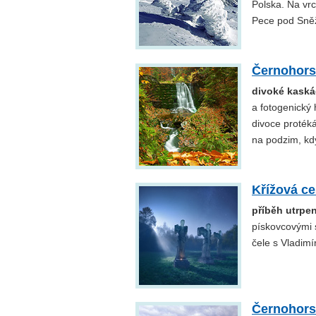
Polska. Na vrc
Pece pod Sněž
Černohors
divoké kaská
a fotogenický 
divoce proték
na podzim, kdy
Křížová ce
příběh utrpen
pískovcovými s
čele s Vladim
Černohorsk