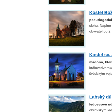
Kostel Bo
pseudogotick
slohu. Naplno
obyvatel po 2.
Kostel sv.
madona, kter
královédvorsk
švédským vojs
Labský dů
ledovcové úd
obrovským led