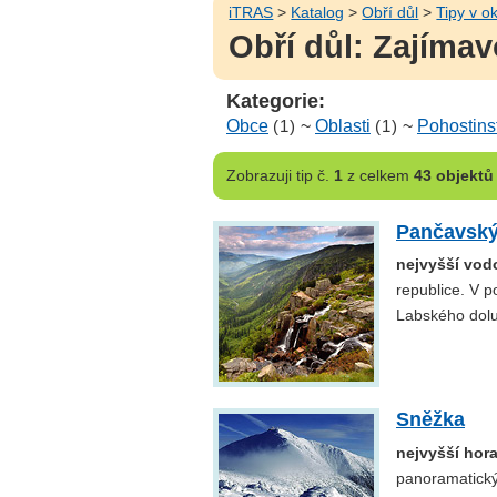
iTRAS
>
Katalog
>
Obří důl
>
Tipy v ok
Obří důl: Zajímav
Kategorie:
Obce
(1)
~
Oblasti
(1)
~
Pohostins
Zobrazuji
tip č.
1
z celkem
43 objektů
Pančavsk
nejvyšší vod
republice. V 
Labského dolu
Sněžka
nejvyšší hor
panoramatický