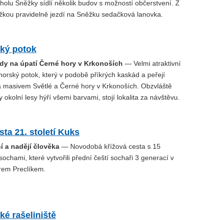
holu Sněžky sídlí několik budov s možností občerstvení. Z
kou pravidelně jezdí na Sněžku sedačková lanovka.
ký potok
dy na úpatí Černé hory v Krkonoších
— Velmi atraktivní
horský potok, který v podobě příkrých kaskád a peřejí
á masivem Světlé a Černé hory v Krkonoších. Obzvláště
 okolní lesy hýří všemi barvami, stojí lokalita za návštěvu.
sta 21. století Kuks
í a nadějí člověka
— Novodobá křížová cesta s 15
ochami, které vytvořili přední čeští sochaři 3 generací v
írem Preclíkem.
é rašeliniště