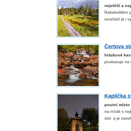
největší a ne
Rašeliništěm p
součástí je i 
Čertova st
hrázkové ka
poukazuje na 
Kaplička s
poutní místo
na místě s ne
stol. a je zas