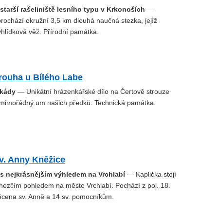
jstarší rašeliniště lesního typu v Krkonoších
—
rochází okružní 3,5 km dlouhá naučná stezka, jejíž
vyhlídková věž. Přírodní památka.
rouha u Bílého Labe
skády
— Unikátní hrázenkářské dílo na Čertově strouze
mimořádný um našich předků. Technická památka.
v. Anny Kněžice
 s nejkrásnějším výhledem na Vrchlabí
— Kaplička stojí
jhezčím pohledem na město Vrchlabí. Pochází z pol. 18.
věcena sv. Anně a 14 sv. pomocníkům.