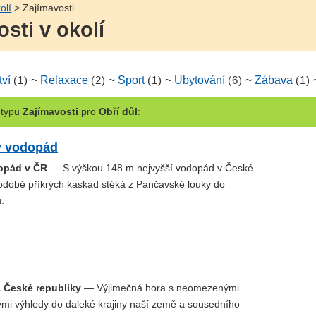
olí
> Zajímavosti
osti v okolí
tví
(1)
~
Relaxace
(2)
~
Sport
(1)
~
Ubytování
(6)
~
Zábava
(1)
typu
Zajímavosti
pro
Obří důl
:
ý vodopád
opád v ČR
— S výškou 148 m nejvyšší vodopád v České
podobě příkrých kaskád stéká z Pančavské louky do
.
a České republiky
— Výjimečná hora s neomezenými
mi výhledy do daleké krajiny naší země a sousedního