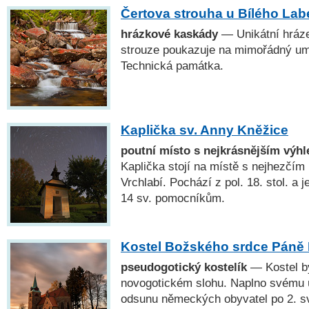
Čertova strouha u Bílého Lab
hrázkové kaskády
— Unikátní hráze
strouze poukazuje na mimořádný um
Technická památka.
Kaplička sv. Anny Kněžice
poutní místo s nejkrásnějším výh
Kaplička stojí na místě s nejhezčí
Vrchlabí. Pochází z pol. 18. stol. a
14 sv. pomocníkům.
Kostel Božského srdce Páně
pseudogotický kostelík
— Kostel by
novogotickém slohu. Naplno svému ú
odsunu německých obyvatel po 2. sv