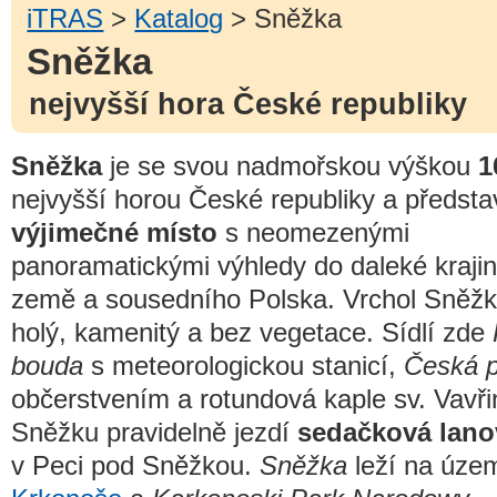
iTRAS
>
Katalog
> Sněžka
Sněžka
nejvyšší hora České republiky
Sněžka
je se svou nadmořskou výškou
1
nejvyšší horou České republiky a předsta
výjimečné místo
s neomezenými
panoramatickými výhledy do daleké krajin
země a sousedního Polska. Vrchol Sněžk
holý, kamenitý a bez vegetace. Sídlí zde
bouda
s meteorologickou stanicí,
Česká 
občerstvením a rotundová kaple sv. Vavři
Sněžku pravidelně jezdí
sedačková lano
v Peci pod Sněžkou.
Sněžka
leží na úze