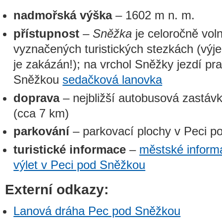
nadmořská výška
– 1602 m n. m.
přístupnost
–
Sněžka
je celoročně vol
vyznačených turistických stezkách (výj
je zakázán!); na vrchol Sněžky jezdí pr
Sněžkou
sedačková lanovka
doprava
– nejbližší autobusová zastáv
(cca 7 km)
parkování
– parkovací plochy v Peci 
turistické informace
–
městské inform
výlet v Peci pod Sněžkou
Externí odkazy:
Lanová dráha Pec pod Sněžkou