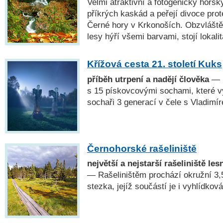
Velmi atraktivní a fotogenický horsk
příkrých kaskád a peřejí divoce pro
Černé hory v Krkonoších. Obzvláště
lesy hýří všemi barvami, stojí lokali
Křížová cesta 21. století Kuks
příběh utrpení a nadějí člověka
— N
s 15 pískovcovými sochami, které vyt
sochaři 3 generací v čele s Vladimí
Černohorské rašeliniště
největší a nejstarší rašeliniště le
— Rašeliništěm prochází okružní 3
stezka, jejíž součástí je i vyhlídkov