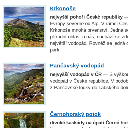
Krkonoše
nejvyšší pohoří České republiky
— 
Evropy severně od Alp. V rámci Čes
Krkonoše mnohá prvenství. Jedná s
přírodní oblast u nás, nachází se zd
největší vodopád. Rovněž se jedná 
park.
Pančavský vodopád
nejvyšší vodopád v ČR
— S výškou
vodopád v České republice. V podob
z Pančavské louky do Labského dol
Černohorský potok
divoké kaskády na úpatí Černé ho