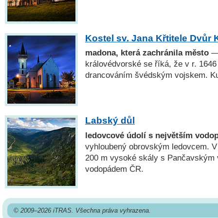
Kostel sv. Jana Křtitele Dvůr 
madona, která zachránila město
— 
královédvorské se říká, že v r. 164
drancováním švédským vojskem. Ku
Labský důl
ledovcové údolí s největším vod
vyhloubený obrovským ledovcem. V j
200 m vysoké skály s Pančavským
vodopádem ČR.
© 2009–2026 iTRAS. Všechna práva vyhrazena.