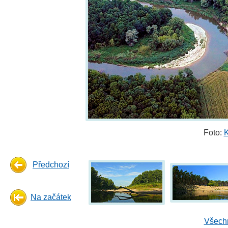
Foto:
K
Předchozí
Na začátek
Všechn