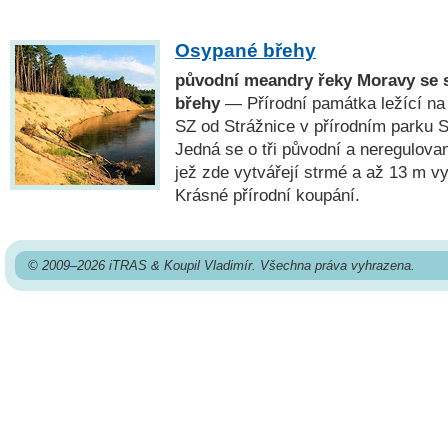
Osypané břehy
původní meandry řeky Moravy se 
břehy
— Přírodní památka ležící na
SZ od Strážnice v přírodním parku 
Jedná se o tři původní a neregulov
jež zde vytvářejí strmé a až 13 m v
Krásné přírodní koupání.
© 2009–2026 iTRAS & Koupil Vladimír. Všechna práva vyhrazena.