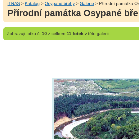
iTRAS
>
Katalog
>
Osypané břehy
>
Galerie
> Přírodní památka Os
Přírodní památka Osypané bře
Zobrazuji
fotku č.
10
z celkem
11 fotek
v této galerii.