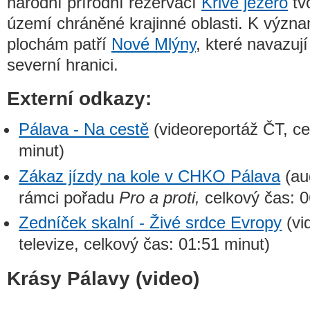
národní přírodní rezervací
Křivé jezero
tvo
území chráněné krajinné oblasti. K výz
plochám patří
Nové Mlýny
, které navazují
severní hranici.
Externí odkazy:
Pálava - Na cestě
(videoreportáž ČT, ce
minut)
Zákaz jízdy na kole v CHKO Pálava
(au
rámci pořadu
Pro a proti,
celkový čas: 0
Zedníček skalní - Živé srdce Evropy
(vi
televize, celkový čas: 01:51 minut)
Krásy Pálavy (video)