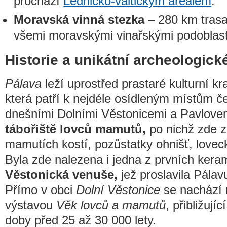
prochází
Lednicko-valtickým areálem
.
Moravská vinná stezka
– 280 km trasa
všemi moravskými vinařskými podoblas
Historie a unikátní archeologick
Pálava
leží uprostřed prastaré kulturní kra
která patří k nejdéle osídleným místům 
dnešními Dolními Věstonicemi a Pavlove
tábořiště lovců mamutů,
po nichž zde z
mamutích kostí, pozůstatky ohnišť, lovec
Byla zde nalezena i jedna z prvních ker
Věstonická venuše,
jež proslavila Pálav
Přímo v obci
Dolní Věstonice
se nachází 
výstavou
Věk lovců a mamutů
, přibližují
doby před 25 až 30 000 lety.