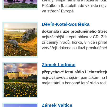
Počátkem 9. století zde vzniklo nejv
ve střední Evropě.
Děvín-Kotel-Soutěska
dokonalá iluze prosluněného Stře
nejvzácnější stepní oblast v ČR. Zd
zříceniny hradů, horko, vinice i při
vytvářejí dokonalou iluzi prosluněné
Zámek Lednice
přepychové letní sídlo Lichtenštej
nejnavštěvovanějším památkám na M
majestátní a honosné letní sídlo rod
Zámek Valtice