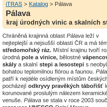
iTRAS
>
Katalog
> Pálava
Pálava
kraj úrodných vinic a skalních s
Chráněná krajinná oblast
Pálava
leží v
nejteplejší a nejsušší oblasti ČR a má té
středomořský ráz.
Místní krajinu tvoří ro
úrodná
pole a vinice,
bělostné
vápenco
skály
a skalní
stepi a lesostepi
s neoby
bohatou teplomilnou flórou a faunou.
Pál
patří k nejdéle osídleným místům českýc
pocházejí
odkryvy pravěkých tábořišť
l
korunované proslulým nálezem keramické
venuše.
Pálava
se stala v roce 2003 souč