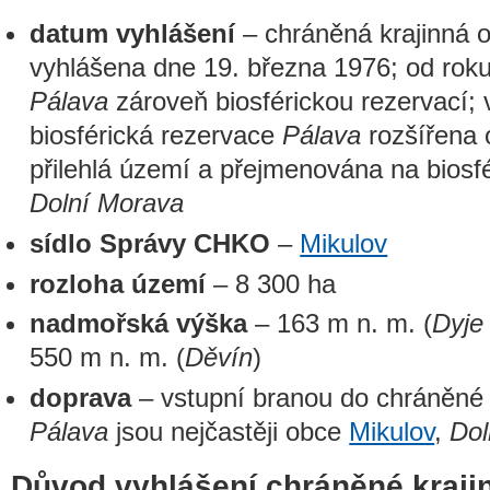
datum vyhlášení
– chráněná krajinná 
vyhlášena dne 19. března 1976; od roku
Pálava
zároveň biosférickou rezervací; 
biosférická rezervace
Pálava
rozšířena 
přilehlá území a přejmenována na biosfé
Dolní Morava
sídlo Správy CHKO
–
Mikulov
rozloha území
– 8 300 ha
nadmořská výška
– 163 m n. m. (
Dyje
550 m n. m. (
Děvín
)
doprava
– vstupní branou do chráněné k
Pálava
jsou nejčastěji obce
Mikulov
,
Dol
Důvod vyhlášení chráněné krajin