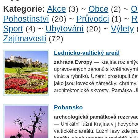
Kategorie:
Akce
~
Obce
~
O
(3)
(2)
Pohostinství
~
Průvodci
~
R
(20)
(1)
Sport
~
Ubytování
~
Výlety
(4)
(20)
Zajímavosti
(72)
Lednicko-valtický areál
zahrada Evropy
— Krajina rozlehlý
upravovaných záhonů s květinovými 
vinic a rybníků. Území prostupují če
jako jsou lovecké zámečky, chrámy,
architektonické skvosty. Památka
Pohansko
archeologická památková rezervac
— Unikátní lužní krajina v jihových
valtického areálu. Lužní lesy zde pr
kanály, slepá ramena a rozlehlé louk