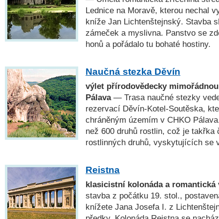
Lednice na Moravě, kterou nechal v
kníže Jan Lichtenštejnský. Stavba s
zámeček a myslivna. Panstvo se zd
honů a pořádalo tu bohaté hostiny.
Naučná stezka Děvín
výlet přírodovědecky mimořádnou
Pálava
— Trasa naučné stezky vede 
rezervací Děvín-Kotel-Soutěska, kte
chráněným územím v CHKO Pálava. 
než 600 druhů rostlin, což je takřka 
rostlinných druhů, vyskytujících se 
Reistna
klasicistní kolonáda a romantická 
stavba z počátku 19. stol., postave
knížete Jana Josefa I. z Lichtenšte
předky. Kolonáda Reistna se nachází