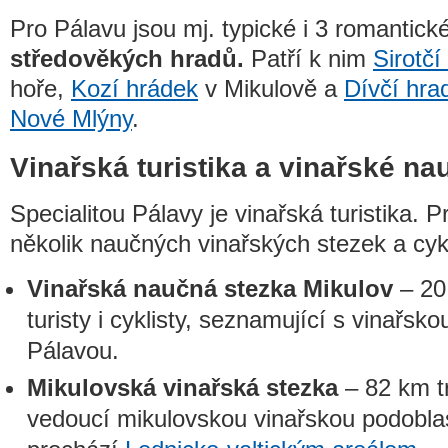
Pro Pálavu jsou mj. typické i 3 romantick
středověkých hradů.
Patří k nim
Sirotčí
hoře,
Kozí hrádek
v Mikulově a
Dívčí hra
Nové Mlýny
.
Vinařská turistika a vinařské na
Specialitou Pálavy je vinařská turistika. 
několik naučných vinařských stezek a cyk
Vinařská naučná stezka Mikulov
– 20
turisty i cyklisty, seznamující s vinařsko
Pálavou.
Mikulovská vinařská stezka
– 82 km tr
vedoucí mikulovskou vinařskou podoblas