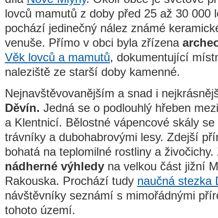
lovců mamutů z doby před 25 až 30 000 l
pochází jedinečný nález známé keramick
venuše. Přímo v obci byla zřízena
arche
Věk lovců a mamutů
, dokumentující míst
naleziště ze starší doby kamenné.
Nejnavštěvovanějším a snad i nejkrásněj
Děvín.
Jedná se o podlouhlý hřeben mezi
a Klentnicí. Bělostné vápencové skály se t
trávníky a dubohabrovými lesy. Zdejší př
bohatá na teplomilné rostliny a živočichy
nádherné výhledy
na velkou část jižní 
Rakouska. Prochází tudy
naučná stezka 
návštěvníky seznámí s mimořádnými přír
tohoto území.