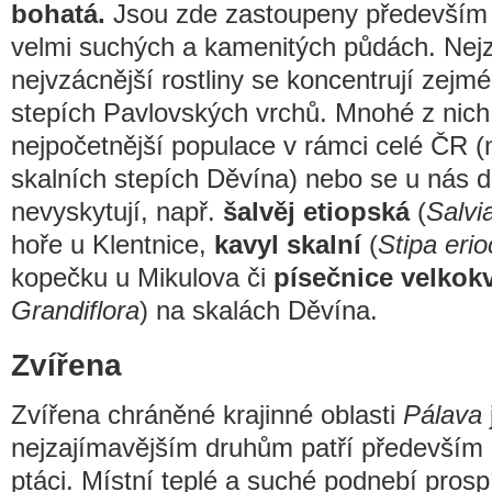
bohatá.
Jsou zde zastoupeny především 
velmi suchých a kamenitých půdách. Nejz
nejvzácnější rostliny se koncentrují zejm
stepích Pavlovských vrchů. Mnohé z nich
nejpočetnější populace v rámci celé ČR (
skalních stepích Děvína) nebo se u nás d
nevyskytují, např.
šalvěj etiopská
(
Salvi
hoře u Klentnice,
kavyl skalní
(
Stipa erio
kopečku u Mikulova či
písečnice velkok
Grandiflora
) na skalách Děvína.
Zvířena
Zvířena chráněné krajinné oblasti
Pálava
nejzajímavějším druhům patří především
ptáci. Místní teplé a suché podnebí pros