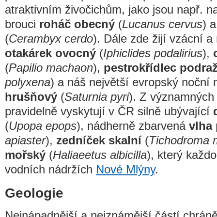
atraktivním živočichům, jako jsou např. na
brouci
roháč obecný
(
Lucanus cervus
) 
(
Cerambyx cerdo
). Dále zde žijí vzácní a
otakárek ovocný
(
Iphiclides podalirius
),
(
Papilio machaon
),
pestrokřídlec podra
polyxena
) a náš největší evropský noční
hrušňový
(
Saturnia pyri
). Z významných 
pravidelně vyskytují v ČR silně ubývající
(
Upopa epops
), nádherně zbarvená
vlha 
apiaster
),
zedníček skalní
(
Tichodroma 
mořský
(
Haliaeetus albicilla
), který každ
vodních nádržích
Nové Mlýny
.
Geologie
Nejnápadnější a nejznámější částí chráněn