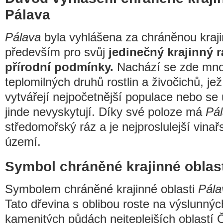
Pálava
Pálava
byla vyhlášena za chráněnou kraji
především pro svůj
jedinečný krajinný r
přírodní podmínky.
Nachází se zde mn
teplomilných druhů rostlin a živočichů, j
vytvářejí nejpočetnější populace nebo se
jinde nevyskytují. Díky své poloze má
Pá
středomořský ráz a je nejproslulejší vina
území.
Symbol chráněné krajinné oblast
Symbolem chráněné krajinné oblasti
Pála
Tato dřevina s oblibou roste na výslunnýc
kamenitých půdách nejteplejších oblastí Č