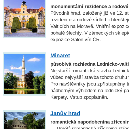
monumentální rezidence a rodové 
Původně hrad, založený již ve 12. sto
rezidence a rodové sídlo Lichtenšte
Valticích na Moravě. Vnitřní expozic
bohaté šlechty. V zámeckých sklepíc
expozice Salon vín ČR.
Minaret
působivá rozhledna Lednicko-valt
Nejstarší romantická stavba Lednick
vůbec nejvyšší stavba tohoto druhu
Pro návštěvníky jsou zpřístupněny t
nádherným výhledem na lednický par
Karpaty. Vstup zpoplatněn.
Janův hrad
romantická napodobenina zříceni
— Umělá romantická zřícenina stře