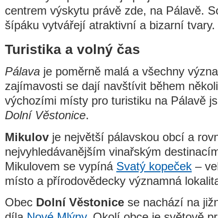
centrem výskytu právě zde, na Pálavě. Sol
šípáku vytvářejí atraktivní a bizarní tvary.
Turistika a volný čas
Pálava
je poměrně malá a všechny význ
zajímavosti se dají navštívit během někol
výchozími místy pro turistiku na Pálavě 
Dolní Věstonice
.
Mikulov
je největší pálavskou obcí a rovn
nejvyhledávanějším vinařským destinací
Mikulovem se vypíná
Svatý kopeček
– vel
místo a přírodovědecky významná lokalit
Obec
Dolní Věstonice
se nachází na již
díla
Nové Mlýny
. Okolí obce je světově pr