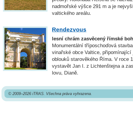
nadmořské výšce 291 m a je nejvy
valtického areálu.
Rendezvous
lesní chrám zasvěcený římské boh
Monumentální tříposchoďová stavba 
vinařské obce Valtice, připomínající
oblouků starověkého Říma. V roce 1
vystavět Jan I. z Lichtenštejna a za
lovu, Dianě.
© 2009–2026 iTRAS. Všechna práva vyhrazena.