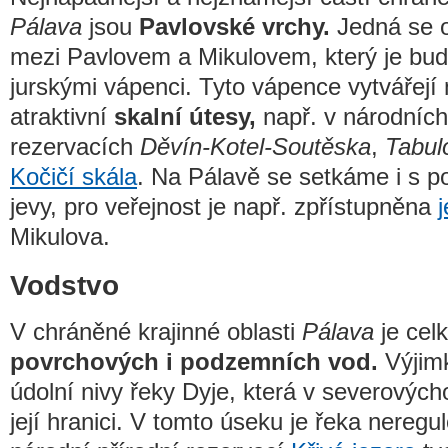
Pálava
jsou
Pavlovské vrchy.
Jedná se o
mezi Pavlovem a Mikulovem, který je bu
jurskými vápenci. Tyto vápence vytvářej
atraktivní
skalní útesy,
např. v národních
rezervacích
Děvín-Kotel-Soutěska
,
Tabul
Kočičí skála
. Na Pálavě se setkáme i s 
jevy, pro veřejnost je např. zpřístupněna
Mikulova.
Vodstvo
V chráněné krajinné oblasti
Pálava
je cel
povrchových i podzemních vod.
Výjimk
údolní nivy řeky Dyje, která v severovýcho
její hranici. V tomto úseku je řeka neregu