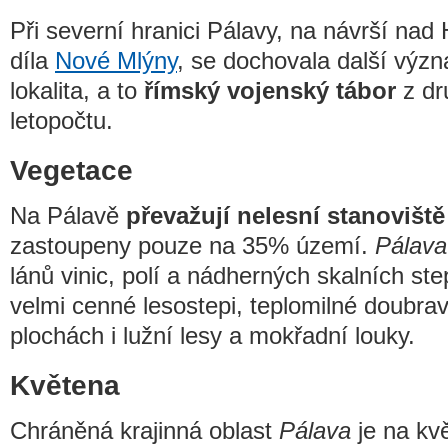
Při severní hranici Pálavy, na návrší nad
díla
Nové Mlýny
, se dochovala další význ
lokalita, a to
římský vojenský tábor
z dr
letopočtu.
Vegetace
Na Pálavě
převažují nelesní stanoviště
zastoupeny pouze na 35% území.
Pálava
lánů vinic, polí a nádherných skalních ste
velmi cenné lesostepi, teplomilné doubra
plochách i lužní lesy a mokřadní louky.
Květena
Chráněná krajinná oblast
Pálava
je na kv