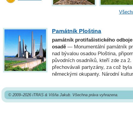
Všechn
Památník Ploština
památník protifašistického odboje
osadě
— Monumentální památník pro
nad bývalou osadou Ploština, připom
původních osadníků, kteří zde za 2.
přechovávali partyzány, za což byl
německými okupanty. Národní kultu
© 2009–2026 iTRAS & Višňa Jakub. Všechna práva vyhrazena.