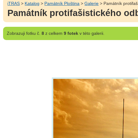
iTRAS
>
Katalog
>
Památník Ploština
>
Galerie
> Památník protifaš
Památník protifašistického od
Zobrazuji
fotku č.
8
z celkem
9 fotek
v této galerii.