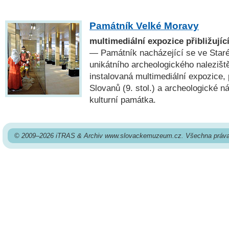
Památník Velké Moravy
multimediální expozice přibližujíc
— Památník nacházející se ve Star
unikátního archeologického nalezišt
instalovaná multimediální expozice, p
Slovanů (9. stol.) a archeologické n
kulturní památka.
© 2009–2026 iTRAS & Archiv www.slovackemuzeum.cz. Všechna práva