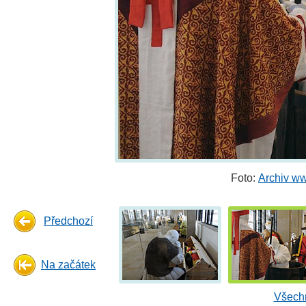
Foto:
Archiv w
Předchozí
Na začátek
Všechn