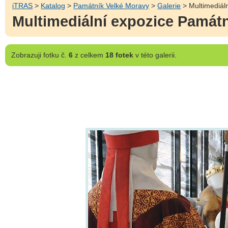
iTRAS
>
Katalog
>
Památník Velké Moravy
>
Galerie
> Multimediál
Multimediální expozice Památn
Zobrazuji
fotku č.
6
z celkem
18 fotek
v této galerii.