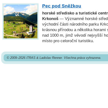
Pec pod Sněžkou
horské středisko a turistické cen
Krkonoš
— Významné horské středis
východní části národního parku Krk
krásnou přírodou a několika horam
nad 1000 m, jimž vévodí nejvyšší ho
místo pro celoroční turistiku.
© 2009–2026 iTRAS & Ladislav Renner. Všechna práva vyhrazena.