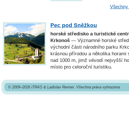
Všechny 
Pec pod Sněžkou
horské středisko a turistické cen
Krkonoš
— Významné horské středis
východní části národního parku Krk
krásnou přírodou a několika horam
nad 1000 m, jimž vévodí nejvyšší ho
místo pro celoroční turistiku.
© 2009–2026 iTRAS & Ladislav Renner. Všechna práva vyhrazena.