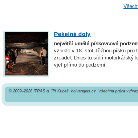
Všechn
Pekelné doly
největší umělé pískovcové podze
vzniklo v 18. stol. těžbou písku pro 
zrcadel. Dnes tu sídlí motorkářský
vjet přímo do podzemí.
© 2009–2026 iTRAS & Jiří Kubeš, holyangels.cz. Všechna práva vyhra