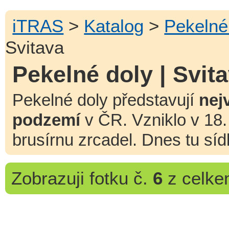
iTRAS
>
Katalog
>
Pekelné
Svitava
Pekelné doly | Svit
Pekelné doly představují
nej
podzemí
v ČR. Vzniklo v 18.
brusírnu zrcadel. Dnes tu síd
Zobrazuji
fotku č.
6
z celk