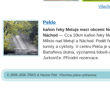
Všechn
Peklo
kaňon řeky Metuje mezi obcemi No
Náchod
— Cca 10km kaňon řeky Met
Město nad Metují a Náchod. Podél ř
turisty a cyklisty. V centru Pekla je
Bartoňova útulna, významná lidově
Jurkoviče. Přírodní rezervace.
© 2009–2026 iTRAS & Hacker Petr. Všechna práva vyhrazena.