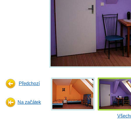
Předchozí
Na začátek
Všechn