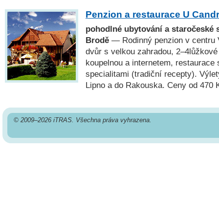
Penzion a restaurace U Cand
pohodlné ubytování a staročeské s
Brodě
— Rodinný penzion v centru 
dvůr s velkou zahradou, 2–4lůžkové 
koupelnou a internetem, restaurace
specialitami (tradiční recepty). Výl
Lipno a do Rakouska. Ceny od 470 
© 2009–2026 iTRAS. Všechna práva vyhrazena.