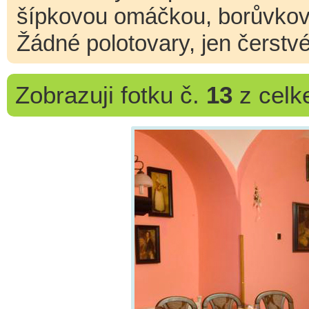
šípkovou omáčkou, borůvkové
Žádné polotovary, jen čerstvé
Zobrazuji
fotku č.
13
z cel