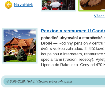
Na začátek
Všechn
Penzion a restaurace U Cand
pohodlné ubytování a staročeské s
Brodě
— Rodinný penzion v centru 
dvůr s velkou zahradou, 2–4lůžkové 
koupelnou a internetem, restaurace
specialitami (tradiční recepty). Výl
Lipno a do Rakouska. Ceny od 470 
© 2009–2026 iTRAS. Všechna práva vyhrazena.