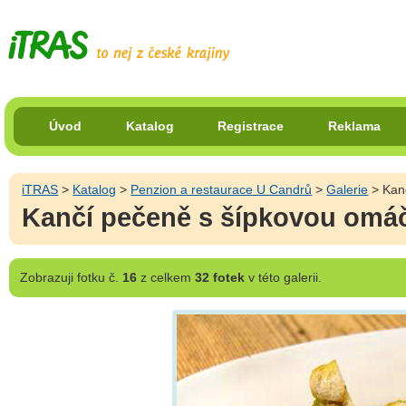
Úvod
Katalog
Registrace
Reklama
iTRAS
>
Katalog
>
Penzion a restaurace U Candrů
>
Galerie
> Kan
Kančí pečeně s šípkovou omáč
Zobrazuji
fotku č.
16
z celkem
32 fotek
v této galerii.