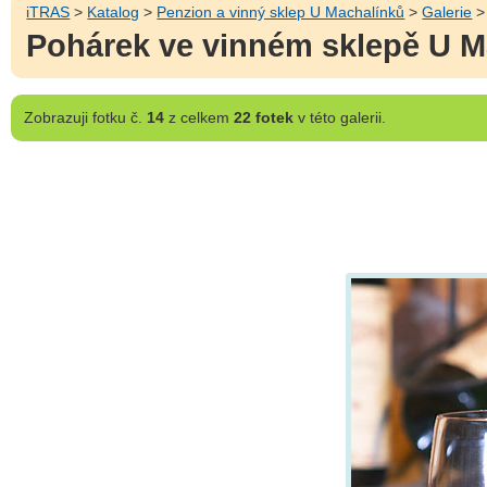
iTRAS
>
Katalog
>
Penzion a vinný sklep U Machalínků
>
Galerie
>
Pohárek ve vinném sklepě U M
Zobrazuji
fotku č.
14
z celkem
22 fotek
v této galerii.