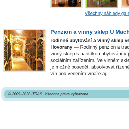
Všechny náhledy gale
Penzion a vinný sklep U Mac
rodinné ubytování a vinný sklep v
Hovorany
— Rodinný penzion a trad
vinný sklep s nabídkou ubytování v 
sociálním zařízením. Ve vinném skl
je možné posedět, absolvovat říze
vín pod vedením vinaře aj.
© 2009–2026 iTRAS. Všechna práva vyhrazena.