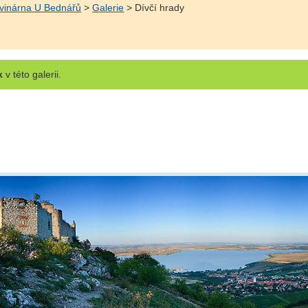
 vinárna U Bednářů
>
Galerie
> Dívčí hrady
k
v této galerii.