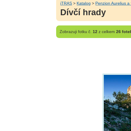
iTRAS
>
Katalog
>
Penzion Aurelius a
Dívčí hrady
Zobrazuji
fotku č.
12
z celkem
26 fote