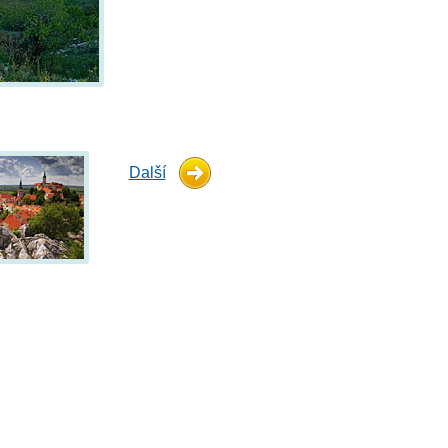
Další