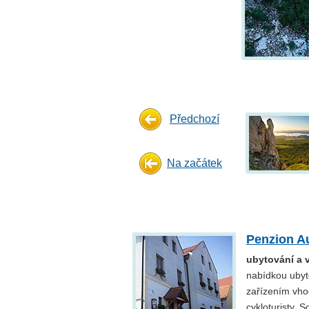
Předchozí
Na začátek
Penzion Au
ubytování a 
nabídkou ubyto
zařízením vhod
cykloturisty. 