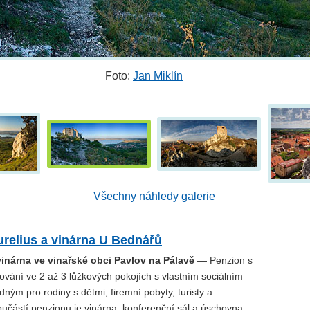
Foto:
Jan Miklín
Všechny náhledy galerie
relius a vinárna U Bednářů
vinárna ve vinařské obci Pavlov na Pálavě
— Penzion s
vání ve 2 až 3 lůžkových pokojích s vlastním sociálním
ným pro rodiny s dětmi, firemní pobyty, turisty a
Součástí penzionu je vinárna, konferenční sál a úschovna