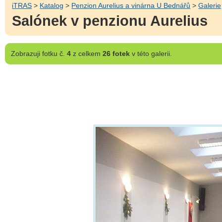
iTRAS
>
Katalog
>
Penzion Aurelius a vinárna U Bednářů
>
Galerie
Salónek v penzionu Aurelius
Zobrazuji
fotku č.
4
z celkem
26 fotek
v této galerii.