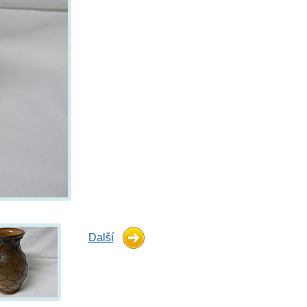
Další