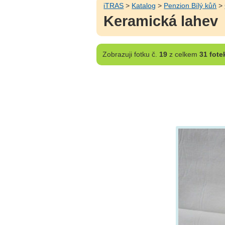
iTRAS
>
Katalog
>
Penzion Bílý kůň
>
Keramická lahev
Zobrazuji
fotku č.
19
z celkem
31 fote