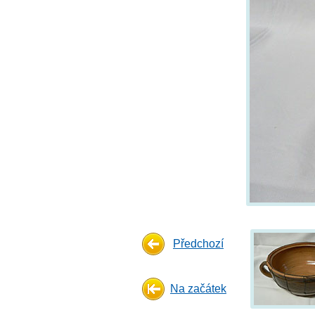
Předchozí
Na začátek