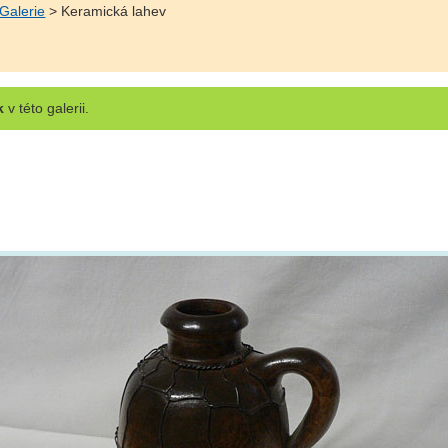
Galerie
> Keramická lahev
k
v této galerii.