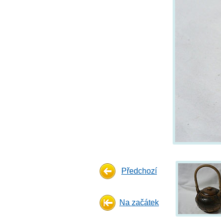
Předchozí
Na začátek