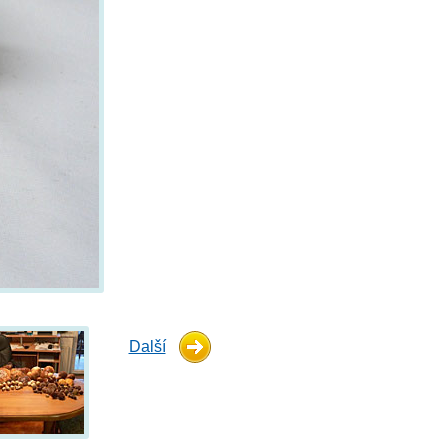
Další