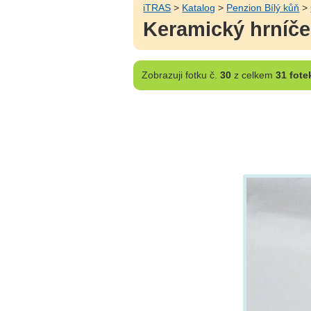
iTRAS
>
Katalog
>
Penzion Bílý kůň
>
Keramický hrníč
Zobrazuji
fotku č.
30
z celkem
31 fote