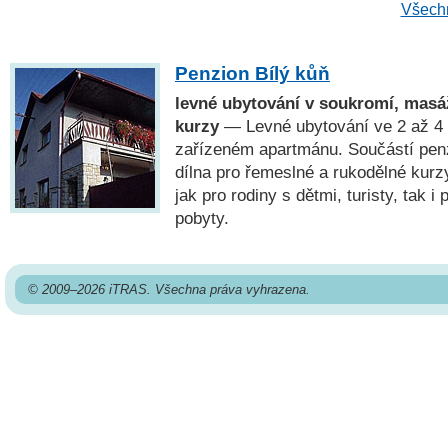
Všechn
Penzion Bílý kůň
levné ubytování v soukromí, masá
kurzy
— Levné ubytování ve 2 až 4 
zařízeném apartmánu. Součástí penz
dílna pro řemeslné a rukodělné kurz
jak pro rodiny s dětmi, turisty, tak i
pobyty.
© 2009–2026 iTRAS. Všechna práva vyhrazena.