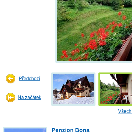
Předchozí
Na začátek
Všechn
Penzion Bona