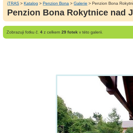
iTRAS
>
Katalog
>
Penzion Bona
>
Galerie
> Penzion Bona Rokytni
Penzion Bona Rokytnice nad J
Zobrazuji
fotku č.
4
z celkem
29 fotek
v této galerii.