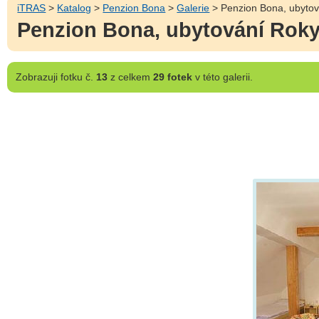
iTRAS
>
Katalog
>
Penzion Bona
>
Galerie
> Penzion Bona, ubytov
Penzion Bona, ubytování Roky
Zobrazuji
fotku č.
13
z celkem
29 fotek
v této galerii.