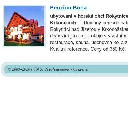
Penzion Bona
ubytování v horské obci Rokytnice
Krkonoších
— Rodinný penzion nabí
Rokytnici nad Jizerou v Krkonošsk
dispozici jsou mj. pokoje s vlastním
restaurace, sauna, úschovna kol a z
Kvalitní reference. Ceny od 350 Kč.
© 2009–2026 iTRAS. Všechna práva vyhrazena.