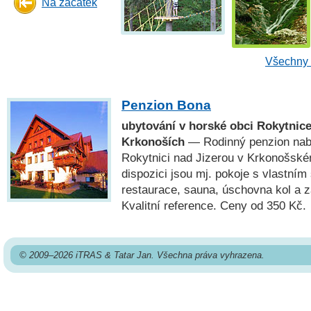
Na začátek
Všechny 
Penzion Bona
ubytování v horské obci Rokytnice
Krkonoších
— Rodinný penzion nabí
Rokytnici nad Jizerou v Krkonošsk
dispozici jsou mj. pokoje s vlastním
restaurace, sauna, úschovna kol a z
Kvalitní reference. Ceny od 350 Kč.
© 2009–2026 iTRAS & Tatar Jan. Všechna práva vyhrazena.