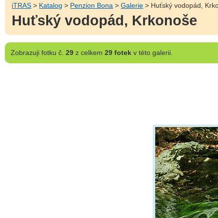
iTRAS
>
Katalog
>
Penzion Bona
>
Galerie
> Huťský vodopád, Krk
Huťský vodopád, Krkonoše
Zobrazuji
fotku č.
29
z celkem
29 fotek
v této galerii.