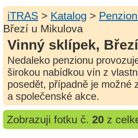
iTRAS
>
Katalog
>
Penzion
Březí u Mikulova
Vinný sklípek, Břez
Nedaleko penzionu provozuje 
širokou nabídkou vín z vlastn
posedět, případně je možné z
a společenské akce.
Zobrazuji
fotku č.
20
z cel