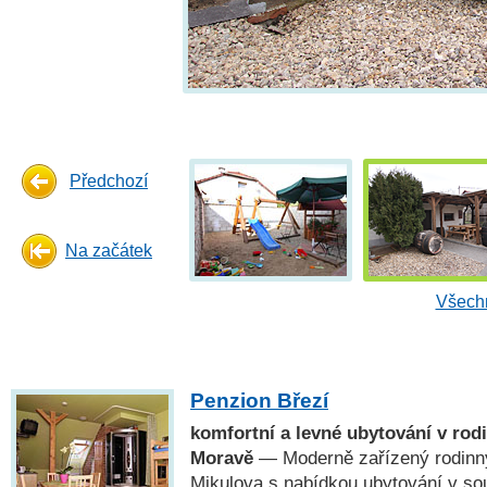
Předchozí
Na začátek
Všechn
Penzion Březí
komfortní a levné ubytování v ro
Moravě
— Moderně zařízený rodinný
Mikulova s nabídkou ubytování v so