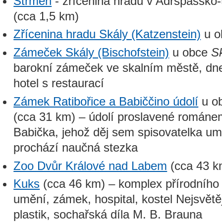
Střmen
- zřícenina hradu v Adršpašsko-
(cca 1,5 km)
Zřícenina hradu Skály (Katzenstein)
u o
Zámeček Skály (Bischofstein)
u obce
S
barokní zámeček ve skalním městě, dn
hotel s restaurací
Zámek Ratibořice a Babiččino údolí
u ob
(cca 31 km) – údolí proslavené romá
Babička, jehož děj sem spisovatelka umí
prochází naučná stezka
Zoo Dvůr Králové nad Labem
(cca 43 k
Kuks
(cca 46 km) – komplex přírodníh
umění, zámek, hospital, kostel Nejsvětějš
plastik, sochařská díla M. B. Brauna