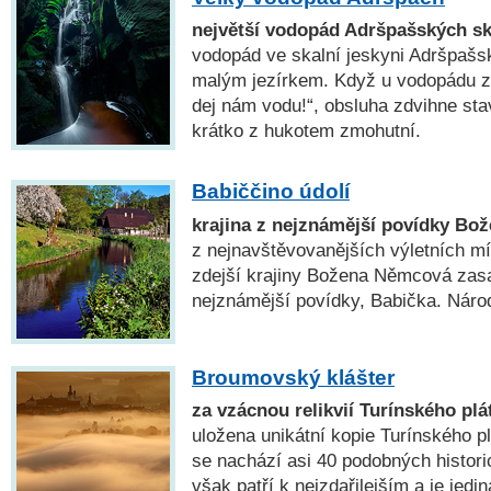
největší vodopád Adršpašských sk
vodopád ve skalní jeskyni Adršpašs
malým jezírkem. Když u vodopádu zv
dej nám vodu!“, obsluha zdvihne sta
krátko z hukotem zmohutní.
Babiččino údolí
krajina z nejznámější povídky B
z nejnavštěvovanějších výletních m
zdejší krajiny Božena Němcová zasa
nejznámější povídky, Babička. Národ
Broumovský klášter
za vzácnou relikvií Turínského plá
uložena unikátní kopie Turínského pl
se nachází asi 40 podobných histor
však patří k nejzdařilejším a je jedi