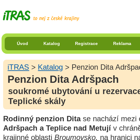
Úvod
Katalog
Registrace
Reklama
iTRAS
>
Katalog
> Penzion Dita Adršpa
Penzion Dita Adršpach
soukromé ubytování u rezervac
Teplické skály
Rodinný penzion Dita
se nachází mezi
Adršpach a Teplice nad Metují
v chrán
krajinné oblasti
Broumovsko,
na hranici n