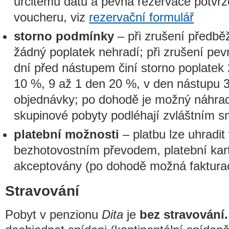
určitému datu a pevná rezervace potvr
voucheru, viz
rezervační formulář
storno podmínky
– při zrušení předbě
žádný poplatek nehradí; při zrušení pe
dní před nástupem činí storno poplatek
10 %, 9 až 1 den 20 %, v den nástupu 
objednávky; po dohodě je možný náhrad
skupinové pobyty podléhají zvláštním
platební možnosti
– platbu lze uhradit
bezhotovostním převodem, platební kar
akceptovány (po dohodě možná faktura
Stravování
Pobyt v penzionu
Dita
je
bez stravování.