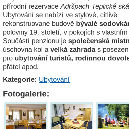
přírodní rezervace
Adršpach-Teplické ská
Ubytování se nabízí ve stylové, citlivě
rekonstruované budově
bývalé sodovká
poloviny 19. století, v pokojích s vlastní
Součástí penzionu je
společenská místn
úschovna kol a
velká zahrada
s posezení
pro
ubytování turistů, rodinnou dovo
přátel apod.
Kategorie:
Ubytování
Fotogalerie: