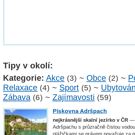
Tipy v okolí:
Kategorie:
Akce
~
Obce
~
P
(3)
(2)
Relaxace
~
Sport
~
Ubytován
(4)
(5)
Zábava
~
Zajímavosti
(6)
(59)
Pískovna Adršpach
nejkrásnější skalní jezírko v ČR
— 
Adršpachu s průzračně čistou vodou
plážičkami se právem považuje za n