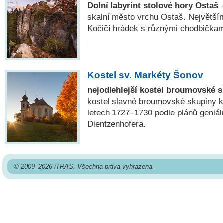
Dolní labyrint stolové hory Ostaš
—
skalní město vrchu Ostaš. Největší
Kočičí hrádek s různými chodbičkam
Kostel sv. Markéty Šonov
nejodlehlejší kostel broumovské 
kostel slavné broumovské skupiny k
letech 1727–1730 podle plánů geniáln
Dientzenhofera.
© 2009–2026 iTRAS. Všechna práva vyhrazena.