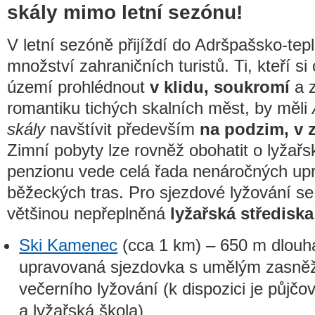
skály mimo letní sezónu!
V letní sezóně přijíždí do Adršpašsko-tep
množství zahraničních turistů. Ti, kteří si
území prohlédnout
v klidu, soukromí
a z
romantiku tichých skalních měst, by měli
skály
navštívit především
na podzim, v 
Zimní pobyty lze rovněž obohatit o lyžařs
penzionu vede celá řada nenáročných up
běžeckých tras. Pro sjezdové lyžování se 
většinou nepřeplněná
lyžařská střediska
Ski Kamenec
(cca 1 km) – 650 m dlouhá
upravovaná sjezdovka s umělým zasně
večerního lyžování (k dispozici je půjč
a lyžařská škola)