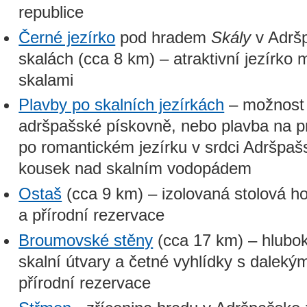
republice
Černé jezírko
pod hradem
Skály
v Adršp
skalách (cca 8 km) – atraktivní jezírko
skalami
Plavby po skalních jezírkách
– možnost 
adršpašské pískovně, nebo plavba na p
po romantickém jezírku v srdci Adršpašs
kousek nad skalním vodopádem
Ostaš
(cca 9 km) – izolovaná stolová h
a přírodní rezervace
Broumovské stěny
(cca 17 km) – hlubok
skalní útvary a četné vyhlídky s daleký
přírodní rezervace