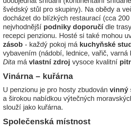
doobjednat snídani (kontinentální snídaně
švédský stůl pro skupiny). Na obědy a v
docházet do blízkých restaurací (cca 200
nejvhodnější
podniky doporučí
dle tras
recepci penzionu. Hosté si také mohou uv
zásob
- každý pokoj má
kuchyňské stu
vybavením (nádobí, lednice, vařič, varná 
Dita
má
vlastní zdroj
vysoce kvalitní
pit
Vinárna – kuřárna
U penzionu je pro hosty zbudován
vinný 
a širokou nabídkou výtečných moravských
slouží jako kuřárna.
Společenská místnost