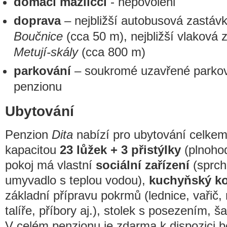
domácí mazlíčci
- nepovoleni
doprava
– nejbližší autobusová zastáv
Boučnice
(cca 50 m), nejbližší vlaková
Metují-skály
(cca 800 m)
parkování
– soukromé uzavřené parkov
penzionu
Ubytování
Penzion
Dita
nabízí pro ubytování celke
kapacitou
23 lůžek + 3 přistýlky
(plnohod
pokoj má vlastní
sociální zařízení
(sprch
umyvadlo s teplou vodou),
kuchyňský k
základní přípravu pokrmů (lednice, vařič,
talíře, příbory aj.), stolek s posezením, š
V celém penzionu je zdarma k dispozici b