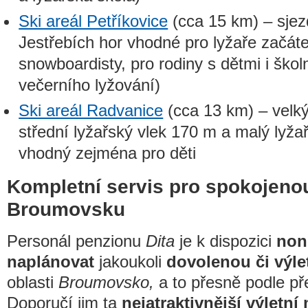
Ski areál Petříkovice
(cca 15 km) – sjez
Jestřebích hor vhodné pro lyžaře začáte
snowboardisty, pro rodiny s dětmi i ško
večerního lyžování)
Ski areál Radvanice
(cca 13 km) – velký
střední lyžařský vlek 170 m a malý lyža
vhodný zejména pro děti
Kompletní servis pro spokojeno
Broumovsku
Personál penzionu
Dita
je k dispozici
non
naplánovat
jakoukoli
dovolenou či výle
oblasti
Broumovsko,
a to přesně podle př
Doporučí jim ta
nejatraktivnější výletní 