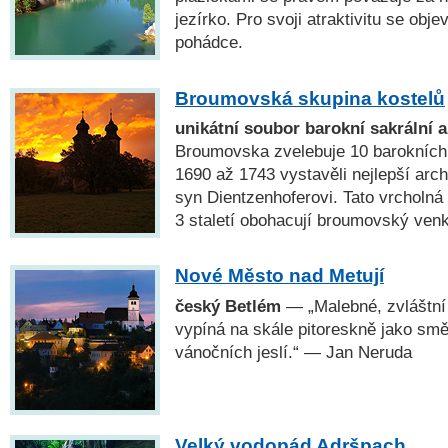
jezírko. Pro svoji atraktivitu se obje
pohádce.
Broumovská skupina kostelů
unikátní soubor barokní sakrální a
Broumovska zvelebuje 10 barokních k
1690 až 1743 vystavěli nejlepší arch
syn Dientzenhoferovi. Tato vrcholná
3 staletí obohacují broumovský ven
Nové Město nad Metují
český Betlém
— „Malebné, zvláštní 
vypíná na skále pitoreskně jako sm
vánočních jeslí.“ — Jan Neruda
Velký vodopád Adršpach