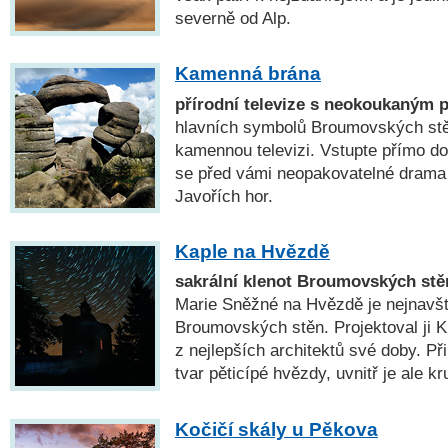
severně od Alp.
Kamenná brána
přírodní televize s neokoukaným
hlavních symbolů Broumovských stěn
kamennou televizi. Vstupte přímo do
se před vámi neopakovatelné drama
Javořích hor.
Kaple na Hvězdě
sakrální klenot Broumovských stě
Marie Sněžné na Hvězdě je nejnavš
Broumovských stěn. Projektoval ji K.
z nejlepších architektů své doby. P
tvar pěticípé hvězdy, uvnitř je ale k
Kočičí skály u Pěkova