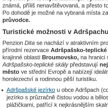
známá, příliš nenavštěvovaná, a přesto to
Po dohodě je možné na vybraná místa zajis
průvodce.
Turistické možnosti v Adršpachu
Penzion
Dita
se nachází v atraktivním pro
přírodní rezervace
Adršpašsko-teplické
krajinné oblasti
Broumovsko,
na hranici
Adršpašsko-teplické skály
představují
nej
město
ve střední Evropě a nabízejí ideá
horolezectví a rodinnou pěší turistiku.
Adršpašské jezírko
u obce Adršpach (cc
jezírko s průzračně čistou vodou a běl
plážičkami, patřící k nejkrásnějším ska