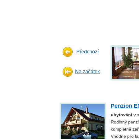
Předchozí
Na začátek
Penzion E
ubytování v 
Rodinný penzi
kompletně zař
Vhodné pro lá