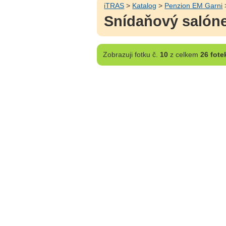
iTRAS
>
Katalog
>
Penzion EM Garni
Snídaňový salón
Zobrazuji
fotku č.
10
z celkem
26 fote