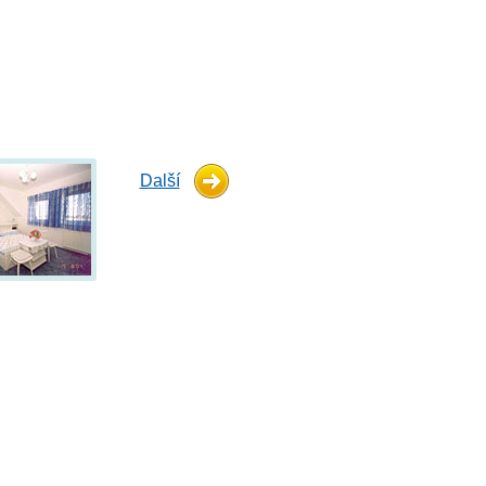
Další