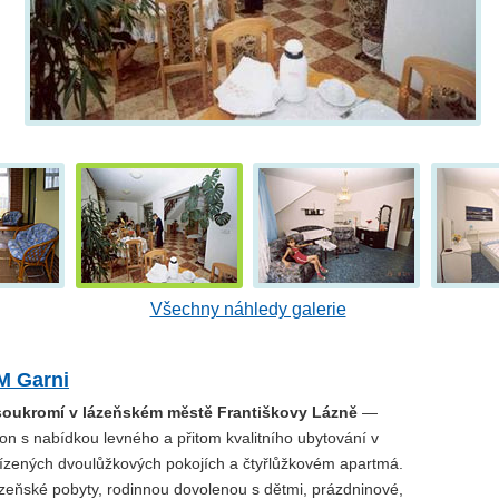
Všechny náhledy galerie
M Garni
soukromí v lázeňském městě Františkovy Lázně
—
on s nabídkou levného a přitom kvalitního ubytování v
ízených dvoulůžkových pokojích a čtyřlůžkovém apartmá.
zeňské pobyty, rodinnou dovolenou s dětmi, prázdninové,