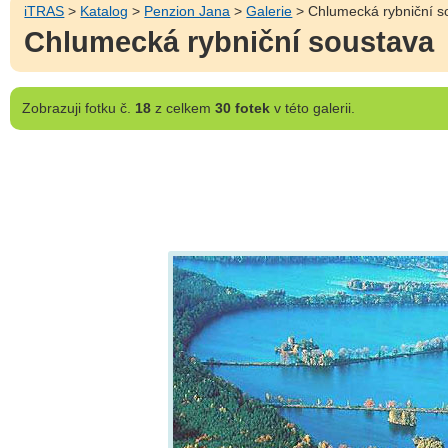
iTRAS
>
Katalog
>
Penzion Jana
>
Galerie
> Chlumecká rybniční s
Chlumecká rybniční soustava
Zobrazuji
fotku č.
18
z celkem
30 fotek
v této galerii.