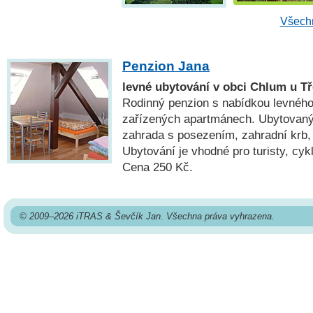
Všechn
Penzion Jana
levné ubytování v obci Chlum u T
Rodinný penzion s nabídkou levného
zařízených apartmánech. Ubytovaný
zahrada s posezením, zahradní krb, 
Ubytování je vhodné pro turisty, cykl
Cena 250 Kč.
© 2009–2026 iTRAS & Ševčík Jan. Všechna práva vyhrazena.