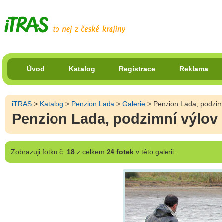
Úvod
Katalog
Registrace
Reklama
iTRAS
>
Katalog
>
Penzion Lada
>
Galerie
> Penzion Lada, podzim
Penzion Lada, podzimní výlov
Zobrazuji
fotku č.
18
z celkem
24 fotek
v této galerii.