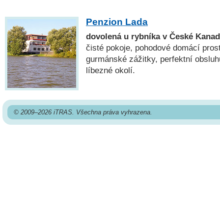
Penzion Lada
dovolená u rybníka v České Kana
čisté pokoje, pohodové domácí prost
gurmánské zážitky, perfektní obsluhu
líbezné okolí.
© 2009–2026 iTRAS. Všechna práva vyhrazena.