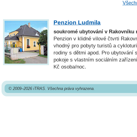
Všechn
Penzion Ludmila
soukromé ubytování v Rakovníku 
Penzion v klidné vilové čtvrti Rakov
vhodný pro pobyty turistů a cykloturi
rodiny s dětmi apod. Pro ubytování 
pokoje s vlastním sociálním zaříze
Kč osoba/noc.
© 2009–2026 iTRAS. Všechna práva vyhrazena.