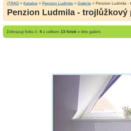
iTRAS
>
Katalog
>
Penzion Ludmila
>
Galerie
> Penzion Ludmila - t
Penzion Ludmila - trojlůžkový
Zobrazuji
fotku č.
4
z celkem
13 fotek
v této galerii.