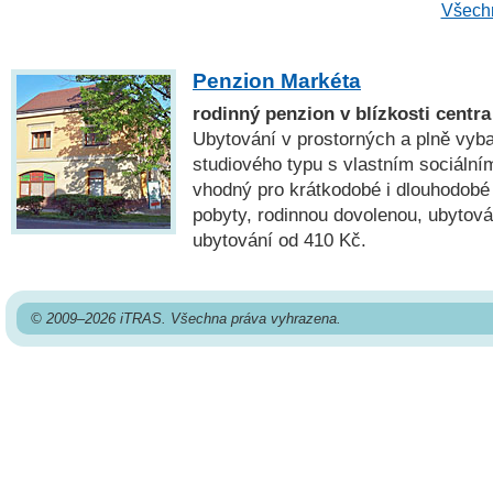
Všechn
Penzion Markéta
rodinný penzion v blízkosti cent
Ubytování v prostorných a plně vyb
studiového typu s vlastním sociální
vhodný pro krátkodobé i dlouhodobé 
pobyty, rodinnou dovolenou, ubytová
ubytování od 410 Kč.
© 2009–2026 iTRAS. Všechna práva vyhrazena.