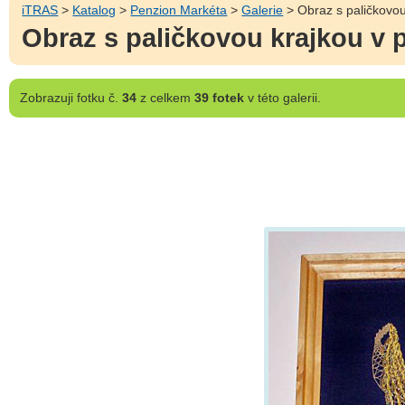
iTRAS
>
Katalog
>
Penzion Markéta
>
Galerie
> Obraz s paličkovou
Obraz s paličkovou krajkou v 
Zobrazuji
fotku č.
34
z celkem
39 fotek
v této galerii.