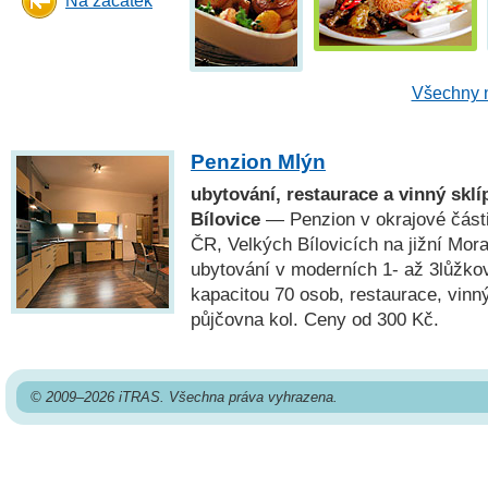
Na začátek
Všechny n
Penzion Mlýn
ubytování, restaurace a vinný sklí
Bílovice
— Penzion v okrajové části
ČR, Velkých Bílovicích na jižní Mora
ubytování v moderních 1- až 3lůžko
kapacitou 70 osob, restaurace, vinn
půjčovna kol. Ceny od 300 Kč.
© 2009–2026 iTRAS. Všechna práva vyhrazena.