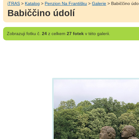
iTRAS
>
Katalog
>
Penzion Na Františku
>
Galerie
> Babiččino údol
Babiččino údolí
Zobrazuji
fotku č.
24
z celkem
27 fotek
v této galerii.