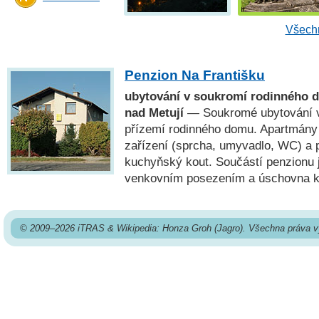
Všechn
Penzion Na Františku
ubytování v soukromí rodinného
nad Metují
— Soukromé ubytování v
přízemí rodinného domu. Apartmány m
zařízení (sprcha, umyvadlo, WC) a 
kuchyňský kout. Součástí penzionu 
venkovním posezením a úschovna ko
© 2009–2026 iTRAS & Wikipedia: Honza Groh (Jagro). Všechna práva v