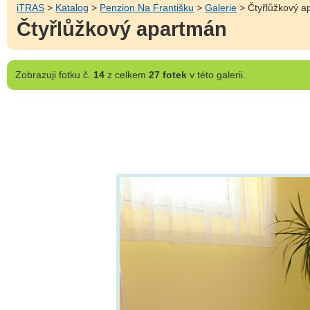
iTRAS
>
Katalog
>
Penzion Na Františku
>
Galerie
> Čtyřlůžkový a
Čtyřlůžkový apartmán
Zobrazuji
fotku č.
14
z celkem
27 fotek
v této galerii.