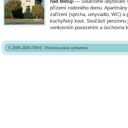
nad Metují
— Soukromé ubytování v
přízemí rodinného domu. Apartmány m
zařízení (sprcha, umyvadlo, WC) a 
kuchyňský kout. Součástí penzionu 
venkovním posezením a úschovna ko
© 2009–2026 iTRAS. Všechna práva vyhrazena.