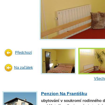
Předchozí
Na začátek
Všechn
Penzion Na Františku
ubytování v soukromí rodinného