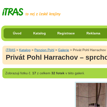
Úvod
Katalog
Registrace
Reklama
iTRAS
>
Katalog
>
Penzion Pohl
>
Galerie
> Privát Pohl Harrachov 
Privát Pohl Harrachov – sprch
Zobrazuji
fotku č.
17
z celkem
32 fotek
v této galerii.