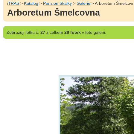
iTRAS
>
Katalog
>
Penzion Skalky
>
Galerie
> Arboretum Šmelcov
Arboretum Šmelcovna
Zobrazuji
fotku č.
27
z celkem
28 fotek
v této galerii.