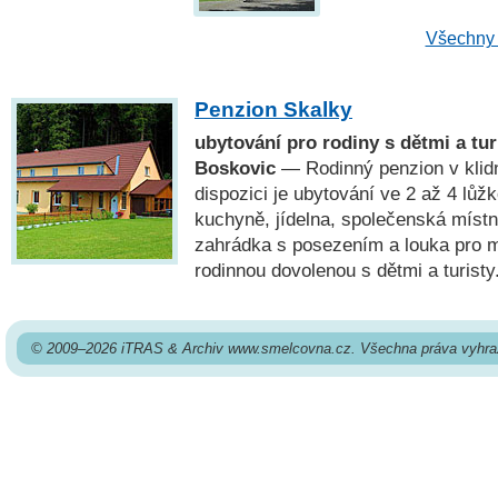
Všechny 
Penzion Skalky
ubytování pro rodiny s dětmi a tu
Boskovic
— Rodinný penzion v klidn
dispozici je ubytování ve 2 až 4 lůž
kuchyně, jídelna, společenská místn
zahrádka s posezením a louka pro mí
rodinnou dovolenou s dětmi a turisty
© 2009–2026 iTRAS & Archiv www.smelcovna.cz. Všechna práva vyhra