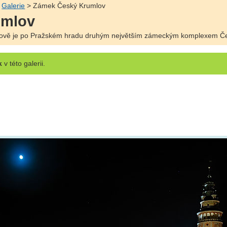
>
Galerie
> Zámek Český Krumlov
umlov
ově je po Pražském hradu druhým největším zámeckým komplexem Čes
k
v této galerii.