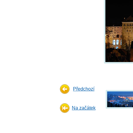
Předchozí
Na začátek