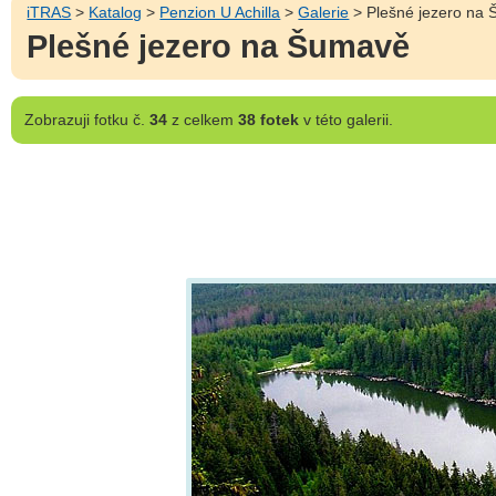
iTRAS
>
Katalog
>
Penzion U Achilla
>
Galerie
> Plešné jezero na
Plešné jezero na Šumavě
Zobrazuji
fotku č.
34
z celkem
38 fotek
v této galerii.