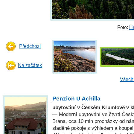
Foto:
H
Předchozí
Na začátek
Všechn
Penzion U Achilla
ubytování v Českém Krumlově v kl
— Moderní ubytování ve čtvrti Česk
Brána, cca 10 min procházky od nám
sladěné pokoje s výhledem a koupel