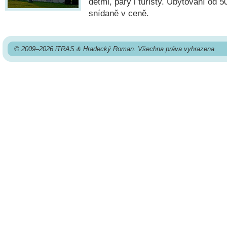
dětmi, páry i turisty. Ubytování od 
snídaně v ceně.
© 2009–2026 iTRAS & Hradecký Roman. Všechna práva vyhrazena.