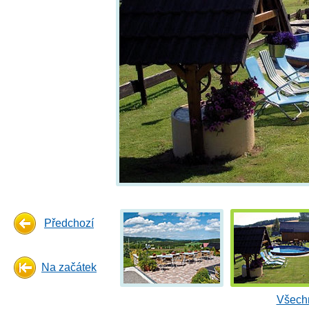
Předchozí
Na začátek
Všechn