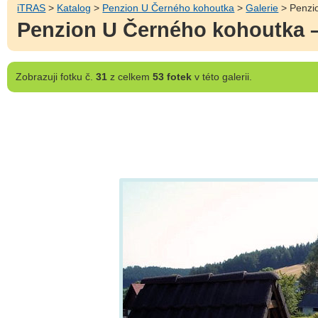
iTRAS
>
Katalog
>
Penzion U Černého kohoutka
>
Galerie
> Penzi
Penzion U Černého kohoutka 
Zobrazuji
fotku č.
31
z celkem
53 fotek
v této galerii.