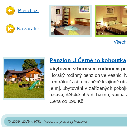
Předchozí
Na začátek
Všechn
Penzion U Černého kohoutka
ubytování v horském rodinném p
Horský rodinný penzion ve vesnici 
centrální části chráněné krajinné ob
je mj. ubytování v zařízených pokoj
terasa, dětské hřiště, bazén, sauna 
Cena od 390 Kč.
© 2009–2026 iTRAS. Všechna práva vyhrazena.