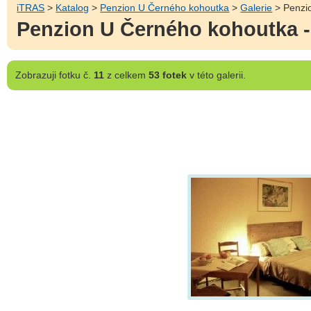
iTRAS
>
Katalog
>
Penzion U Černého kohoutka
>
Galerie
> Penzi
Penzion U Černého kohoutka 
Zobrazuji
fotku č.
11
z celkem
53 fotek
v této galerii.