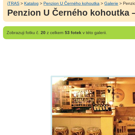
iTRAS
>
Katalog
>
Penzion U Černého kohoutka
>
Galerie
> Penzio
Penzion U Černého kohoutka –
Zobrazuji
fotku č.
20
z celkem
53 fotek
v této galerii.