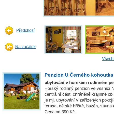
Předchozí
Na začátek
Všechn
Penzion U Černého kohoutka
ubytování v horském rodinném p
Horský rodinný penzion ve vesnici 
centrální části chráněné krajinné ob
je mj. ubytování v zařízených pokoj
terasa, dětské hřiště, bazén, sauna 
Cena od 390 Kč.