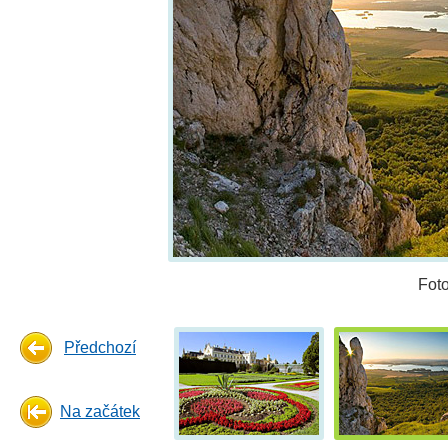
Fot
Předchozí
Na začátek