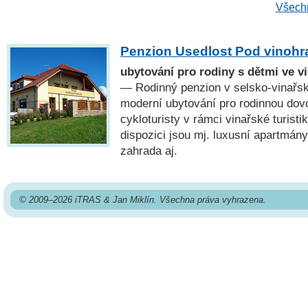
Všechn
Penzion Usedlost Pod vinohr
ubytování pro rodiny s dětmi ve v
— Rodinný penzion v selsko-vinařsk
moderní ubytování pro rodinnou dovo
cykloturisty v rámci vinařské turistik
dispozici jsou mj. luxusní apartmány
zahrada aj.
© 2009–2026 iTRAS & Jan Miklín. Všechna práva vyhrazena.