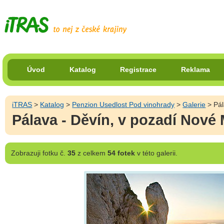
Úvod
Katalog
Registrace
Reklama
iTRAS
>
Katalog
>
Penzion Usedlost Pod vinohrady
>
Galerie
> Pál
Pálava - Děvín, v pozadí Nové
Zobrazuji
fotku č.
35
z celkem
54 fotek
v této galerii.