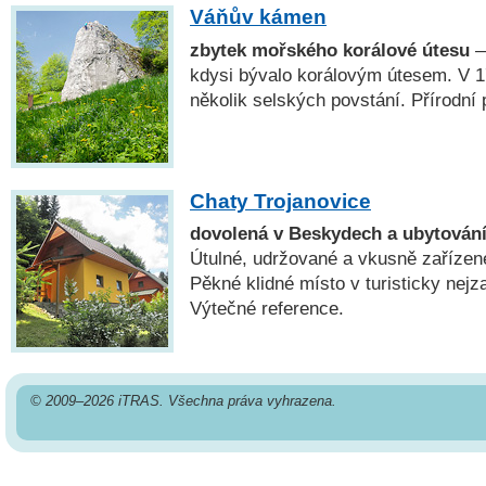
Váňův kámen
zbytek mořského korálové útesu
—
kdysi bývalo korálovým útesem. V 17
několik selských povstání. Přírodní
Chaty Trojanovice
dovolená v Beskydech a ubytování
Útulné, udržované a vkusně zařízen
Pěkné klidné místo v turisticky nejz
Výtečné reference.
© 2009–2026 iTRAS. Všechna práva vyhrazena.