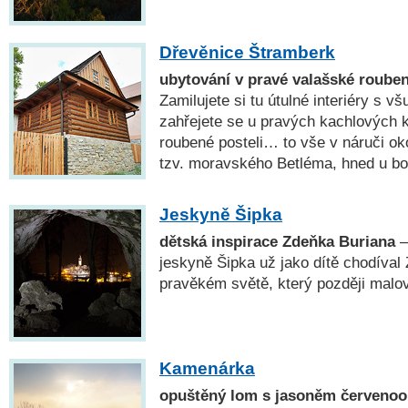
Dřevěnice Štramberk
ubytování v pravé valašské roube
Zamilujete si tu útulné interiéry s 
zahřejete se u pravých kachlových 
roubené posteli… to vše v náruči ok
tzv. moravského Betléma, hned u bo
Jeskyně Šipka
dětská inspirace Zdeňka Buriana
—
jeskyně Šipka už jako dítě chodíval 
pravěkém světě, který později malov
Kamenárka
opuštěný lom s jasoněm červenoo