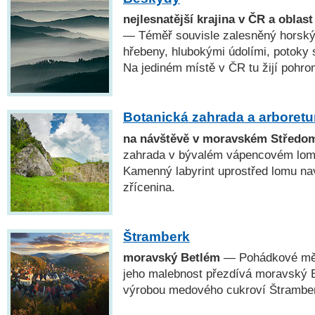
nejlesnatější krajina v ČR a oblas
— Téměř souvisle zalesněný horský
hřebeny, hlubokými údolími, potoky
Na jediném místě v ČR tu žijí pohro
Botanická zahrada a arboret
na návštěvě v moravském Středo
zahrada v bývalém vápencovém lomu
Kamenný labyrint uprostřed lomu na
zřícenina.
Štramberk
moravský Betlém
— Pohádkové měs
jeho malebnost přezdívá moravský B
výrobou medového cukroví Štramber