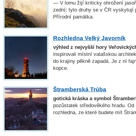
— V lomu žijí kriticky ohrožení jaso
zední; tyto druhy se v ČR vyskytují
Přírodní památka.
Rozhledna Velký Javorník
výhled z nejvyšší hory Veřovickýc
inspirovali místní valašskou archite
do krajiny pěkně zapadá. Je z ní fa
kopce.
Štramberská Trúba
gotická kráska a symbol Štramber
pozůstatek středověkého hradu. Od r
rozhledna, ze které budete mít Štram