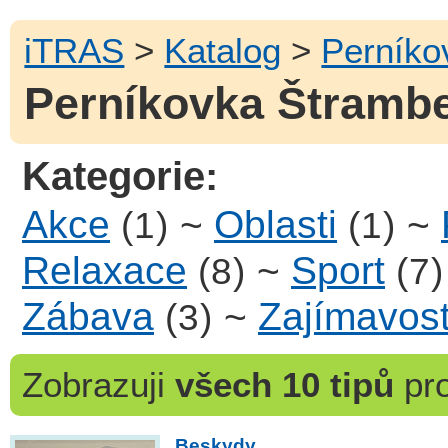
iTRAS
>
Katalog
>
Perníko
Perníkovka Štramber
Kategorie:
Akce
~
Oblasti
~
(1)
(1)
Relaxace
~
Sport
(8)
(7)
Zábava
~
Zajímavost
(3)
Zobrazuji
všech 10 tipů
pr
Beskydy