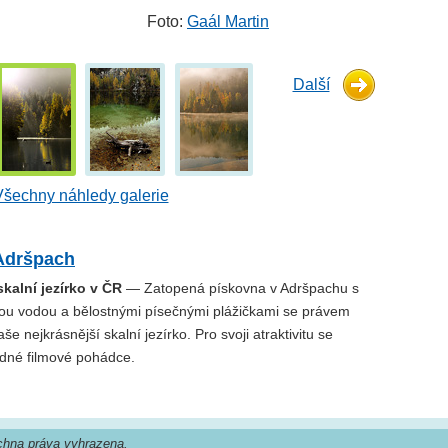
Foto:
Gaál Martin
Další
Všechny náhledy galerie
Adršpach
skalní jezírko v ČR
— Zatopená pískovna v Adršpachu s
tou vodou a bělostnými písečnými plážičkami se právem
e nejkrásnější skalní jezírko. Pro svoji atraktivitu se
edné filmové pohádce.
hna práva vyhrazena.