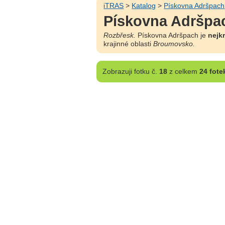
iTRAS
>
Katalog
>
Pískovna Adršpach
Pískovna Adršpac
Rozbřesk.
Pískovna Adršpach je
nejkr
krajinné oblasti
Broumovsko.
Zobrazuji
fotku č.
18
z celkem
24 fote