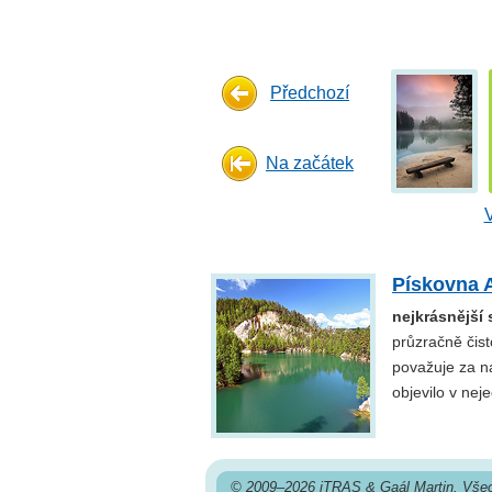
Předchozí
Na začátek
Pískovna 
nejkrásnější 
průzračně čis
považuje za naš
objevilo v nej
© 2009–2026 iTRAS & Gaál Martin. Všec