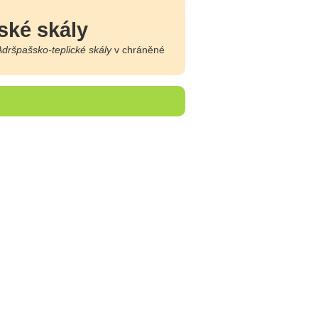
ské skály
Adršpašsko-teplické skály
v chráněné