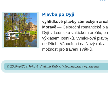
Plavba po Dyji
vyhlídkové plavby zámeckým areál
Moravě
— Celoroční romantické pla
Dyji v Lednicko-valtickém areálu, 
výkladem lodníků. Vyhlídkové plavby
nedělích, Vánocích i na Nový rok a n
možnost pro trávení svátků.
© 2009–2026 iTRAS & Vladimír Kubík. Všechna práva vyhrazena.