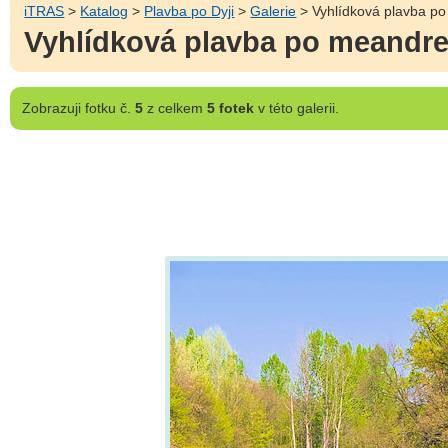
iTRAS
>
Katalog
>
Plavba po Dyji
>
Galerie
> Vyhlídková plavba p
Vyhlídková plavba po meandre
Zobrazuji
fotku č.
5
z celkem
5 fotek
v této galerii.