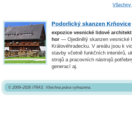
Všechny 
Podorlický skanzen Krňovice
expozice vesnické lidové architek
hor
— Ojedinělý skanzen vesnické li
Královéhradecku. V areálu jsou k vid
stavby včetně funkčních interiérů, 
strojů a pracovních nástrojů potřeb
generací aj.
© 2009–2026 iTRAS. Všechna práva vyhrazena.